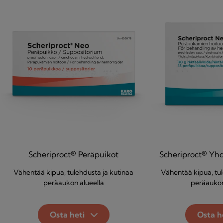
Scheriproct® Peräpuikot
Scheriproct® Yh
Vähentää kipua, tulehdusta ja kutinaa
Vähentää kipua, tul
peräaukon alueella
peräaukon
Osta heti
Osta h