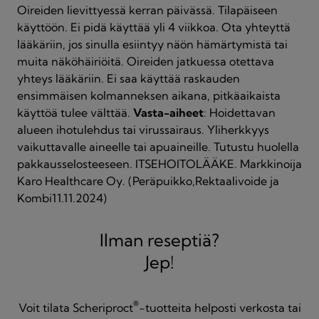
Oireiden lievittyessä kerran päivässä. Tilapäiseen
käyttöön. Ei pidä käyttää yli 4 viikkoa. Ota yhteyttä
lääkäriin, jos sinulla esiintyy näön hämärtymistä tai
muita näköhäiriöitä. Oireiden jatkuessa otettava
yhteys lääkäriin. Ei saa käyttää raskauden
ensimmäisen kolmanneksen aikana, pitkäaikaista
käyttöä tulee välttää.
Vasta-aiheet
: Hoidettavan
alueen ihotulehdus tai virussairaus. Yliherkkyys
vaikuttavalle aineelle tai apuaineille. Tutustu huolella
pakkausselosteeseen. ITSEHOITOLÄÄKE. Markkinoija
Karo Healthcare Oy. (Peräpuikko,Rektaalivoide ja
Kombi11.11.2024)
Ilman reseptiä?
Jep!
®
Voit tilata Scheriproct
-tuotteita helposti verkosta tai