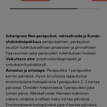
Scheriproct Neo peräpuikot, rektaalivoide ja Kombi-
yhdistelmäpakkaus
peräpukamien, peräaukon
seudun tulehduksellisten prosessien ja pinnallisten
haavaumien sekä peräsuolen tulehduksen hoitoon.
Vaikuttava aine:
prednisolonikaproaatti ja
sinkokaiinihydrokloridi.
Annostus ja antotapa
:
Peräpuikko
: 1 peräpuikko
kerran päivässä. Hyvin kivuliaissa tapauksissa
ensimmäisenä hoitopäivänä 1 peräpuikko 2-3 kertaa
päivässä. Oireiden helpottaessa 1 peräpuikko joka
toinen päivä.
Rektaalivoide
: Herneen kokoinen
nokare voidetta sivellään kaksi kertaa päivässä.
Ensimmäisenä hoitopäivänä jopa 4 kertaa päivässä.