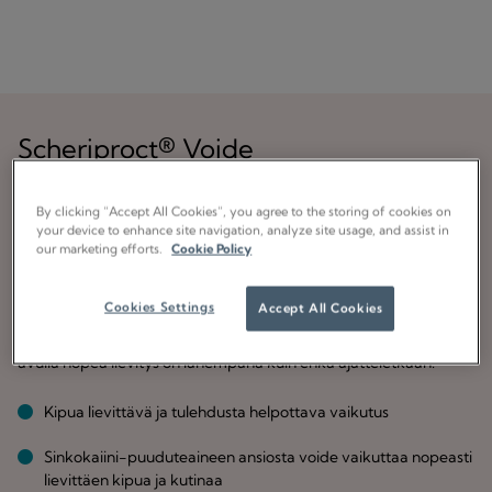
Scheriproct® Voide
Vähentää kipua, tulehdusta ja kutinaa peräaukon
By clicking “Accept All Cookies”, you agree to the storing of cookies on
alueella
your device to enhance site navigation, analyze site usage, and assist in
our marketing efforts.
Cookie Policy
30 g
Cookies Settings
Accept All Cookies
Peräpukamien ja peräaukon haavaumien aiheuttamat ikävät
oireet voivat tuntua lannistavilta, mutta Scheriproct-voiteen
avulla nopea lievitys on lähempänä kuin ehkä ajatteletkaan.
Kipua lievittävä ja tulehdusta helpottava vaikutus
Sinkokaiini-puuduteaineen ansiosta voide vaikuttaa nopeasti
lievittäen kipua ja kutinaa